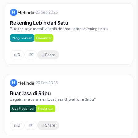
Melinda
M
23 Sep 2025
Rekening Lebih dari Satu
Bisakah saya memiliki lebih dari satu data rekening untuk
melakukan penarikan saldo di Sribu?
Pengumuman
Freelancer
0
1
Share
Melinda
M
23 Sep 2025
Buat Jasa di Sribu
Bagaimana cara membuat jasa di platform Sribu?
Jasa Freelancer
Freelancer
0
1
Share