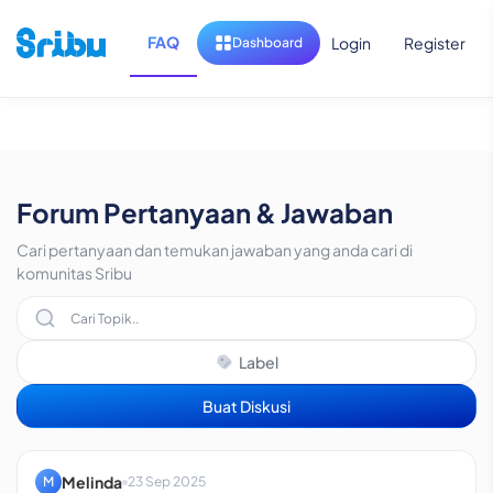
FAQ
Login
Register
Dashboard
Forum Pertanyaan & Jawaban
Cari pertanyaan dan temukan jawaban yang anda cari di
komunitas Sribu
Label
Buat Diskusi
Melinda
M
23 Sep 2025