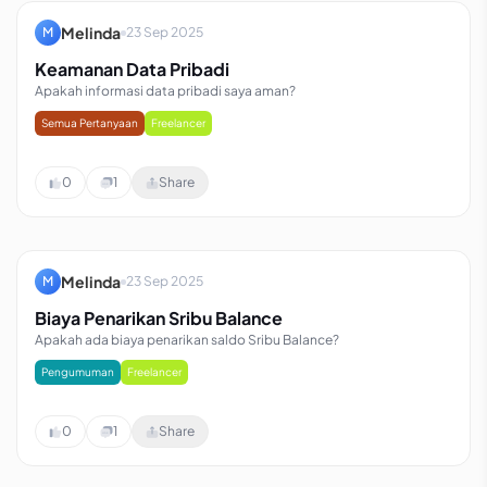
Melinda
M
23 Sep 2025
Keamanan Data Pribadi
Apakah informasi data pribadi saya aman?
Semua Pertanyaan
Freelancer
0
1
Share
Melinda
M
23 Sep 2025
Biaya Penarikan Sribu Balance
Apakah ada biaya penarikan saldo Sribu Balance?
Pengumuman
Freelancer
0
1
Share