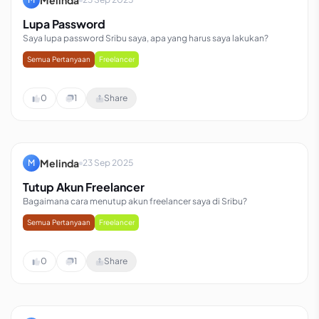
Lupa Password
Saya lupa password Sribu saya, apa yang harus saya lakukan?
Semua Pertanyaan
Freelancer
0
1
Share
Melinda
M
23 Sep 2025
Tutup Akun Freelancer
Bagaimana cara menutup akun freelancer saya di Sribu?
Semua Pertanyaan
Freelancer
0
1
Share