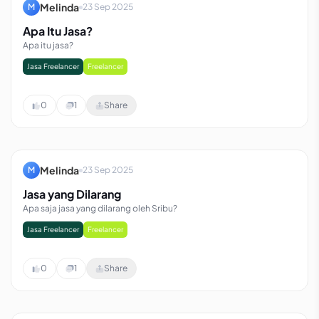
Melinda
M
23 Sep 2025
Apa Itu Jasa?
Apa itu jasa?
Jasa Freelancer
Freelancer
0
1
Share
Melinda
M
23 Sep 2025
Jasa yang Dilarang
Apa saja jasa yang dilarang oleh Sribu?
Jasa Freelancer
Freelancer
0
1
Share