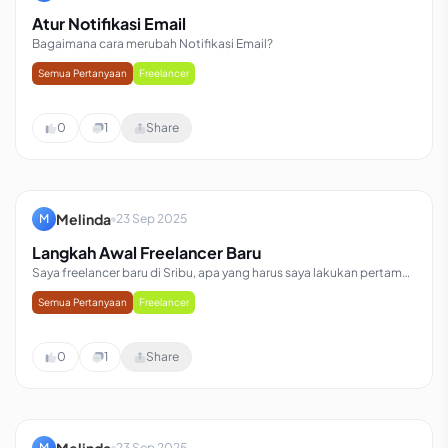
Atur Notifikasi Email
Bagaimana cara merubah Notifikasi Email?
Semua Pertanyaan
Freelancer
0
1
Share
Melinda
M
23 Sep 2025
Langkah Awal Freelancer Baru
Saya freelancer baru di Sribu, apa yang harus saya lakukan pertama
kali?
Semua Pertanyaan
Freelancer
0
1
Share
Melinda
M
23 Sep 2025