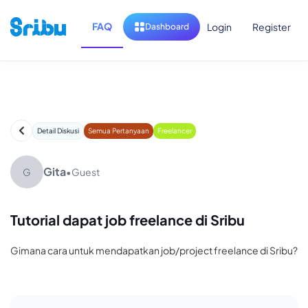
FAQ
Login
Register
Dashboard
Detail Diskusi
Semua Pertanyaan
Freelancer
Gita
G
•
Guest
Tutorial dapat job freelance di Sribu
Gimana cara untuk mendapatkan job/project freelance di Sribu?