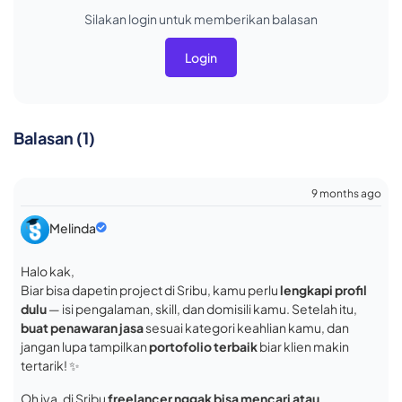
Silakan login untuk memberikan balasan
Login
Balasan (1)
9 months ago
Melinda
Halo kak,
Biar bisa dapetin project di Sribu, kamu perlu
lengkapi profil
dulu
— isi pengalaman, skill, dan domisili kamu. Setelah itu,
buat penawaran jasa
sesuai kategori keahlian kamu, dan
jangan lupa tampilkan
portofolio terbaik
biar klien makin
tertarik! ✨
Oh iya, di Sribu
freelancer nggak bisa mencari atau