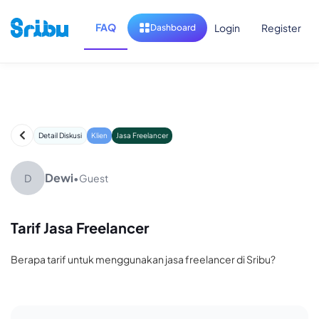
FAQ
Login
Register
Dashboard
Detail Diskusi
Klien
Jasa Freelancer
Dewi
D
•
Guest
Tarif Jasa Freelancer
Berapa tarif untuk menggunakan jasa freelancer di Sribu?