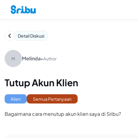
Detail Diskusi
Melinda
M
•
Author
Tutup Akun Klien
Klien
Semua Pertanyaan
Bagaimana cara menutup akun klien saya di Sribu?