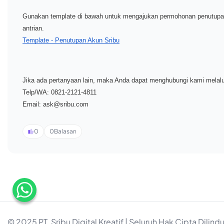
Gunakan template di bawah untuk mengajukan permohonan penutupan
antrian.
Tem
pl
at
e
- P
en
u
t
u
pa
n A
ku
n Sr
i
bu
Jika ada pertanyaan lain, maka Anda dapat menghubungi kami melalu
Telp/WA:
0821-2121-4811
Email:
ask@sribu.com
0
0
Balasan
© 2025 PT. Sribu Digital Kreatif | Seluruh Hak Cipta Dilind