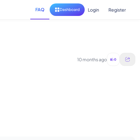
FAQ
Login
Register
Dashboard
10 months ago
0