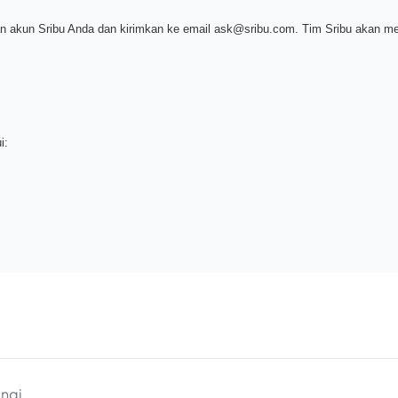
 akun Sribu Anda dan kirimkan ke email
ask@sribu.com
. Tim Sribu akan m
i:
ungi